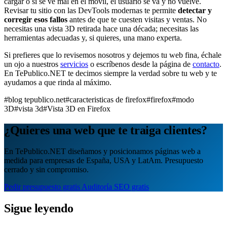
cargar o si se ve mal en el móvil, el usuario se va y no vuelve.
Revisar tu sitio con las DevTools modernas te permite
detectar y
corregir esos fallos
antes de que te cuesten visitas y ventas. No
necesitas una vista 3D retirada hace una década; necesitas las
herramientas adecuadas y, si quieres, una mano experta.
Si prefieres que lo revisemos nosotros y dejemos tu web fina, échale
un ojo a nuestros
servicios
o escríbenos desde la página de
contacto
.
En TePublico.NET te decimos siempre la verdad sobre tu web y te
ayudamos a que rinda al máximo.
#blog tepublico.net
#caracteristicas de firefox
#firefox
#modo
3D
#vista 3d
#Vista 3D en Firefox
¿Quieres una web que te traiga clientes?
En TePublico.NET diseñamos y posicionamos páginas web a
medida para empresas de España, USA y LatAm. Presupuesto
cerrado y sin compromiso.
Pedir presupuesto gratis
Auditoría SEO gratis
Sigue leyendo