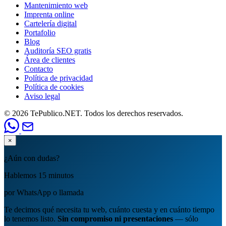
Mantenimiento web
Imprenta online
Cartelería digital
Portafolio
Blog
Auditoría SEO gratis
Área de clientes
Contacto
Política de privacidad
Política de cookies
Aviso legal
© 2026 TePublico.NET. Todos los derechos reservados.
×
¿Aún con dudas?
Hablemos 15 minutos
por WhatsApp o llamada
Te decimos qué necesita tu web, cuánto cuesta y en cuánto tiempo
lo tenemos listo.
Sin compromiso ni presentaciones
— sólo