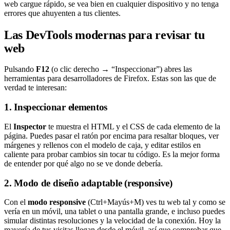
web cargue rápido, se vea bien en cualquier dispositivo y no tenga
errores que ahuyenten a tus clientes.
Las DevTools modernas para revisar tu
web
Pulsando
F12
(o clic derecho → “Inspeccionar”) abres las
herramientas para desarrolladores de Firefox. Estas son las que de
verdad te interesan:
1. Inspeccionar elementos
El
Inspector
te muestra el HTML y el CSS de cada elemento de la
página. Puedes pasar el ratón por encima para resaltar bloques, ver
márgenes y rellenos con el modelo de caja, y editar estilos en
caliente para probar cambios sin tocar tu código. Es la mejor forma
de entender por qué algo no se ve donde debería.
2. Modo de diseño adaptable (responsive)
Con el
modo responsive
(Ctrl+Mayús+M) ves tu web tal y como se
vería en un móvil, una tablet o una pantalla grande, e incluso puedes
simular distintas resoluciones y la velocidad de la conexión. Hoy la
mayoría de tus visitas llegan desde el móvil, así que comprobar que