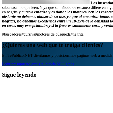
Los buscador
saboreasen lo que leen. Y ya que su método de escaneo difiere en algu
en negrita y cursiva
enfatiza y es donde los motores leen los caract
obstante no debemos abusar de su uso, ya que al encontrar tantos 
negritas, no debemos excedernos entre un
10-15%
de la densidad to
en casos muy excepcionales y si la frase es sumamente corta y ver
#buscadores
#cursiva
#motores de búsqueda
#negrita
¿Quieres una web que te traiga clientes?
En TePublico.NET diseñamos y posicionamos páginas web a medida 
Pedir presupuesto gratis
Auditoría SEO gratis
Sigue leyendo