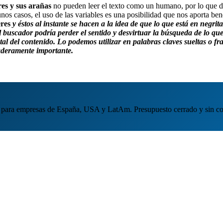
es y sus arañas
no pueden leer el texto como un humano, por lo que de
nos casos, el uso de las variables es una posibilidad que nos aporta be
eres
y éstos al instante se hacen a la idea de que lo que está en negri
el buscador podría
perder el sentido
y desvirtuar la búsqueda de lo qu
tal del contenido. Lo podemos utilizar en
palabras claves sueltas o fr
daderamente importante.
para empresas de España, USA y LatAm. Presupuesto cerrado y sin c