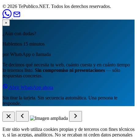
© 2026 TePublico.NET. Todos los derechos reservados.
×
¿Aún con dudas?
Hablemos 15 minutos
por WhatsApp o llamada
Te decimos qué necesita tu web, cuánto cuesta y en cuánto tiempo
lo tenemos listo.
Sin compromiso ni presentaciones
— sólo
respuestas concretas.
Abrir WhatsApp ahora
Sin tirar la tarjeta. Sin secuencia automática. Una persona te
responde.
Este sitio web utiliza cookies propias y de terceros con fines técnicos
y, si las aceptas, analíticos. No se recaban ni ceden datos personales