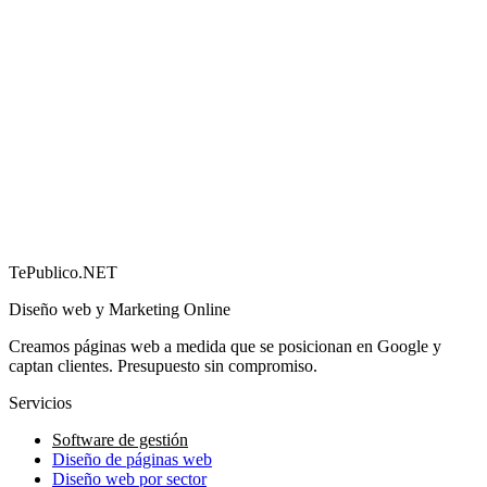
Cómo conseguir más reseñas en Google (y por qué
importan)
→
TePublico.NET
Diseño web y Marketing Online
Creamos páginas web a medida que se posicionan en Google y
captan clientes. Presupuesto sin compromiso.
Servicios
Software de gestión
Diseño de páginas web
Diseño web por sector