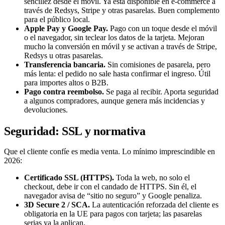
sencillez desde el móvil. Ya está disponible en e-commerce a
través de Redsys, Stripe y otras pasarelas. Buen complemento
para el público local.
Apple Pay y Google Pay.
Pago con un toque desde el móvil
o el navegador, sin teclear los datos de la tarjeta. Mejoran
mucho la conversión en móvil y se activan a través de Stripe,
Redsys u otras pasarelas.
Transferencia bancaria.
Sin comisiones de pasarela, pero
más lenta: el pedido no sale hasta confirmar el ingreso. Útil
para importes altos o B2B.
Pago contra reembolso.
Se paga al recibir. Aporta seguridad
a algunos compradores, aunque genera más incidencias y
devoluciones.
Seguridad: SSL y normativa
Que el cliente confíe es media venta. Lo mínimo imprescindible en
2026:
Certificado SSL (HTTPS).
Toda la web, no solo el
checkout, debe ir con el candado de HTTPS. Sin él, el
navegador avisa de “sitio no seguro” y Google penaliza.
3D Secure 2 / SCA.
La autenticación reforzada del cliente es
obligatoria en la UE para pagos con tarjeta; las pasarelas
serias ya la aplican.