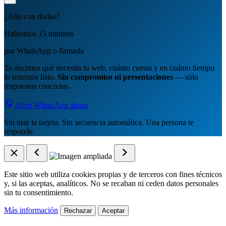
¿Aún con dudas?
Hablemos 15 minutos
por WhatsApp o llamada
Te decimos qué necesita tu web, cuánto cuesta y en cuánto tiempo
lo tenemos listo.
Sin compromiso ni presentaciones
— sólo
respuestas concretas.
Abrir WhatsApp ahora
Sin tirar la tarjeta. Sin secuencia automática. Una persona te
responde.
Este sitio web utiliza cookies propias y de terceros con fines técnicos
y, si las aceptas, analíticos. No se recaban ni ceden datos personales
sin tu consentimiento.
Más información
Rechazar
Aceptar