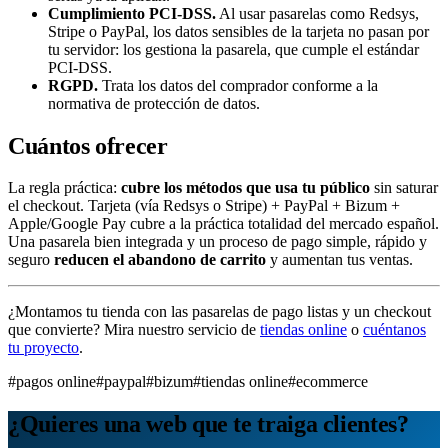
Cumplimiento PCI-DSS.
Al usar pasarelas como Redsys,
Stripe o PayPal, los datos sensibles de la tarjeta no pasan por
tu servidor: los gestiona la pasarela, que cumple el estándar
PCI-DSS.
RGPD.
Trata los datos del comprador conforme a la
normativa de protección de datos.
Cuántos ofrecer
La regla práctica:
cubre los métodos que usa tu público
sin saturar
el checkout. Tarjeta (vía Redsys o Stripe) + PayPal + Bizum +
Apple/Google Pay cubre a la práctica totalidad del mercado español.
Una pasarela bien integrada y un proceso de pago simple, rápido y
seguro
reducen el abandono de carrito
y aumentan tus ventas.
¿Montamos tu tienda con las pasarelas de pago listas y un checkout
que convierte? Mira nuestro servicio de
tiendas online
o
cuéntanos
tu proyecto
.
#pagos online
#paypal
#bizum
#tiendas online
#ecommerce
¿Quieres una web que te traiga clientes?