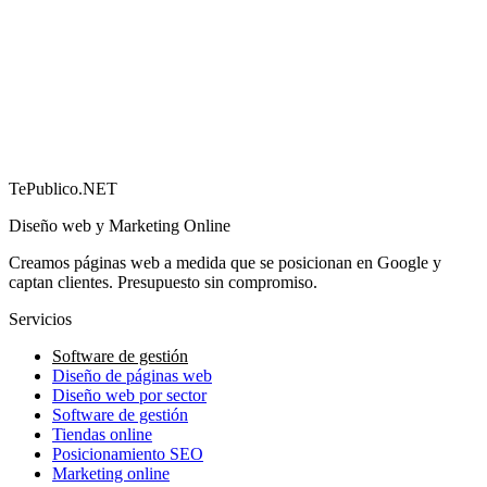
Cómo conseguir más reseñas en Google (y por qué
importan)
→
TePublico.NET
Diseño web y Marketing Online
Creamos páginas web a medida que se posicionan en Google y
captan clientes. Presupuesto sin compromiso.
Servicios
Software de gestión
Diseño de páginas web
Diseño web por sector
Software de gestión
Tiendas online
Posicionamiento SEO
Marketing online