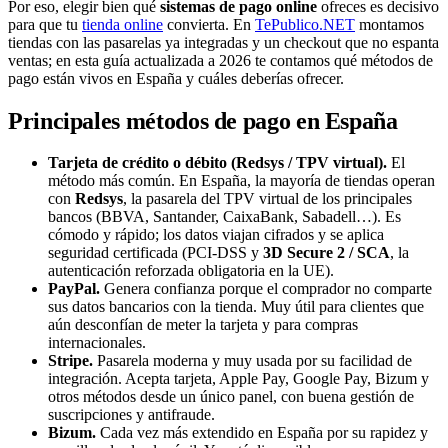
Por eso, elegir bien qué
sistemas de pago online
ofreces es decisivo
para que tu
tienda online
convierta. En
TePublico.NET
montamos
tiendas con las pasarelas ya integradas y un checkout que no espanta
ventas; en esta guía actualizada a 2026 te contamos qué métodos de
pago están vivos en España y cuáles deberías ofrecer.
Principales métodos de pago en España
Tarjeta de crédito o débito (Redsys / TPV virtual).
El
método más común. En España, la mayoría de tiendas operan
con
Redsys
, la pasarela del TPV virtual de los principales
bancos (BBVA, Santander, CaixaBank, Sabadell…). Es
cómodo y rápido; los datos viajan cifrados y se aplica
seguridad certificada (PCI-DSS y
3D Secure 2 / SCA
, la
autenticación reforzada obligatoria en la UE).
PayPal.
Genera confianza porque el comprador no comparte
sus datos bancarios con la tienda. Muy útil para clientes que
aún desconfían de meter la tarjeta y para compras
internacionales.
Stripe.
Pasarela moderna y muy usada por su facilidad de
integración. Acepta tarjeta, Apple Pay, Google Pay, Bizum y
otros métodos desde un único panel, con buena gestión de
suscripciones y antifraude.
Bizum.
Cada vez más extendido en España por su rapidez y