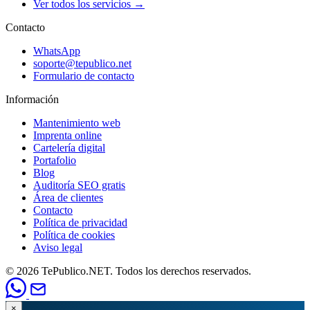
Ver todos los servicios →
Contacto
WhatsApp
soporte@tepublico.net
Formulario de contacto
Información
Mantenimiento web
Imprenta online
Cartelería digital
Portafolio
Blog
Auditoría SEO gratis
Área de clientes
Contacto
Política de privacidad
Política de cookies
Aviso legal
© 2026 TePublico.NET. Todos los derechos reservados.
×