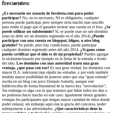
frecuentes:
¿Es necesario ser usuario de forobeta.com para poder
participar?
No, no es necesario, NI es obligatorio, cualquier
persona puede participar, pero siempre seria mucho mas sencillo
para emitir el pago que el ganador tuviese una cuenta en el foro.
¿Se
puede utilizar un subdominio?
Sí, se puede usar un sub-dominio
(mas no debe ser un dominio registrado en el año 2014)
¿Puedo
participar con una cuenta en blogspot, bligoo, u otro blog
gratuito?
Se puede, pero hay condiciones, puede participar
cualquier dominio registrado antes del año 2014.
¿Si gano como
puedo certificar que el sitio es de mi propiedad?
Puedes agregar
tu nickname/usuario por ejemplo en la firma de la entrada o footer
del sitio.
Los dominios con mas autoridad traen una gran
ventaja, ¿que pasa con eso?
Es una gran verdad, los dominios con
mayor D.A. indexaran mas rápido las entradas, y por ende también
tendrán mayor posibilidad de ponerse antes que una “gran entrada”
escrita en un blog con poco Domain Autority, aunque este
hable/escriba de forma fenomenal de la nueva key “seovolucion”;
Sin embargo es algo con lo que tenemos que lidiar todos los días y
no podemos hacer mucho en este caso. Igualmente tienen grandes
ventajas los participantes que tengan mayor cantidad de sitios donde
poder enlazar, sin embargo aqui esta la gracia del concurso, poder
sobreponerse a las adversidades.
¿Que características tiene la