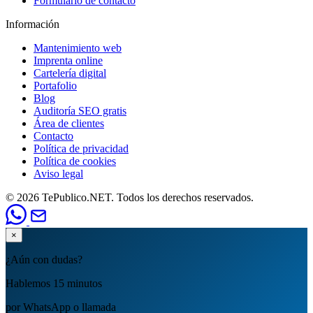
Formulario de contacto
Información
Mantenimiento web
Imprenta online
Cartelería digital
Portafolio
Blog
Auditoría SEO gratis
Área de clientes
Contacto
Política de privacidad
Política de cookies
Aviso legal
© 2026 TePublico.NET. Todos los derechos reservados.
×
¿Aún con dudas?
Hablemos 15 minutos
por WhatsApp o llamada