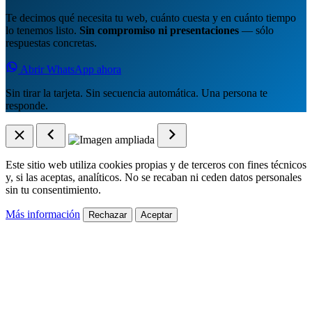
Te decimos qué necesita tu web, cuánto cuesta y en cuánto tiempo
lo tenemos listo.
Sin compromiso ni presentaciones
— sólo
respuestas concretas.
Abrir WhatsApp ahora
Sin tirar la tarjeta. Sin secuencia automática. Una persona te
responde.
Este sitio web utiliza cookies propias y de terceros con fines técnicos
y, si las aceptas, analíticos. No se recaban ni ceden datos personales
sin tu consentimiento.
Más información
Rechazar
Aceptar