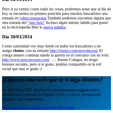
Pues si ya vemos como están las cosas, podremos notar que al día de
hoy se encuentra en primera posición para muchos buscadores una
entrada en
yahoo respuestas
También podemos encontrar alguna que
otra entrada del
“otro foro”
Incluso algún intento fallido para poner
en la enciclopedia libre la
nueva palabra
.
Dia 30/03/2014
Como curiosidad veo muy fuerte en todos los buscadores a mi
amigo
chuiso
, con su entrada
http://chuiso.com/seovolucion/
El
colega antares continua dando la guerra en el concurso con su web:
http://www.seoconcurso.com/
— Bueno Colegas, no tengo
botones sociales, pero si te gusto, podrías compartirlo en la red
social que mas te guste :)
¿Quieres una web que te traiga clientes?
En TePublico.NET diseñamos y posicionamos páginas web a
medida para empresas de España, USA y LatAm. Presupuesto
cerrado y sin compromiso.
Pedir presupuesto gratis
Auditoría SEO gratis