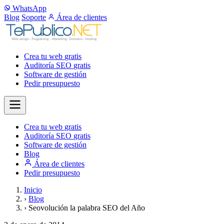
WhatsApp
Blog
Soporte
Área de clientes
Crea tu web
gratis
Auditoría SEO
gratis
Software de gestión
Pedir presupuesto
Crea tu web
gratis
Auditoría SEO
gratis
Software de gestión
Blog
Área de clientes
Pedir presupuesto
Inicio
›
Blog
›
Seovolución la palabra SEO del Año