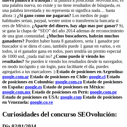
nueva palabra a trabajar?
la palabra a posicionar Seovolucion, es
una palabra nueva, no existe y no tiene resultados de búsqueda, es
una palabra inventada y no representa ni significa nada… hasta
ahora :)
¿Si gano como me pagaran?
Los medios de pago
habituales serian, paypal, wester union o transferencia bancaria si
eres de México.
¿Aparte del dinero, hay algo mas por ganar?
Si,
se gana la chapa de “SEO” del año 2014 ademas de reconocimiento
de una gran comunidad.
¿Muchos buscadores, habrán muchos
ganadores?
Pueden haber hasta 8 ganadores, seria 1 ganador por
buscador si se diera el caso, también puede 1 ganar en varios, o en
todos, si el ganador gana en todos, pues tendría un premio especial
de 1000 usd, ¿nada mal no?
¿Como puedo ir viendo los
resultados?
Se pueden ir viendo los resultados desde tu navegador,
en modo incógnito y sin login, para facilitarte el día, puedes
agregarlos a tus marcadores :)
Estado de posiciones en Argentina:
google.com.ar
Estado de posiciones en Chile:
google.cl
Estado
de posiciones en Colombia:
google.com.co
Estado de posiciones
en España:
google.es
Estado de posiciones en México:
google.com.mx
Estado de posiciones en Perú:
google.com.pe
Estado de posiciones en USA:
google.com
Estado de posiciones
en Venezuela:
google.co.ve
Curiosidades del concurso SEOvolución:
Dia 02/01/2014