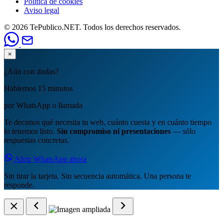
Política de cookies
Aviso legal
© 2026 TePublico.NET. Todos los derechos reservados.
×
¿Aún con dudas?
Hablemos 15 minutos
por WhatsApp o llamada
Te decimos qué necesita tu web, cuánto cuesta y en cuánto tiempo
lo tenemos listo.
Sin compromiso ni presentaciones
— sólo
respuestas concretas.
Abrir WhatsApp ahora
Sin tirar la tarjeta. Sin secuencia automática. Una persona te
responde.