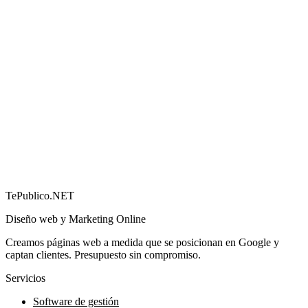
Cómo conseguir más reseñas en Google (y por qué
importan)
→
TePublico.NET
Diseño web y Marketing Online
Creamos páginas web a medida que se posicionan en Google y
captan clientes. Presupuesto sin compromiso.
Servicios
Software de gestión