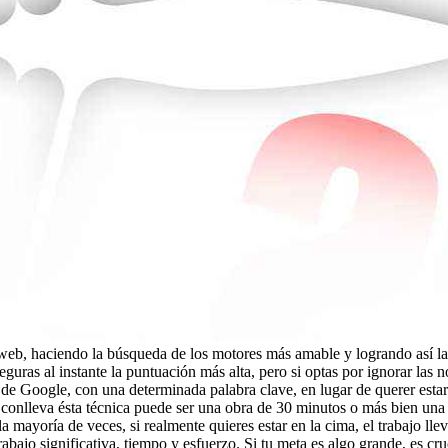
b, haciendo la búsqueda de los motores más amable y logrando así las 
seguras al instante la puntuación más alta, pero si optas por ignorar las
os de Google, con una determinada palabra clave, en lugar de querer est
que conlleva ésta técnica puede ser una obra de 30 minutos o más bien un
la mayoría de veces, si realmente quieres estar en la cima, el trabajo lle
abajo significativa, tiempo y esfuerzo. Si tu meta es algo grande, es c