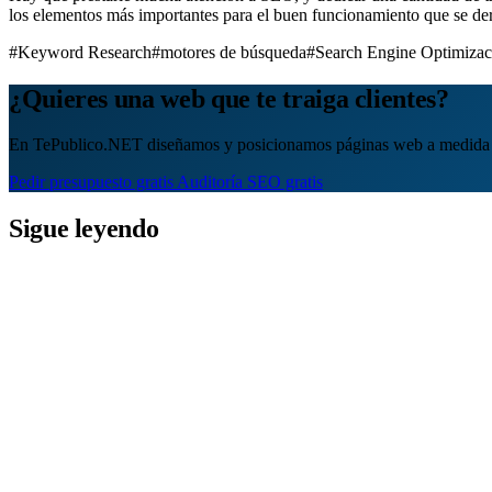
los elementos más importantes para el buen funcionamiento que se der
#Keyword Research
#motores de búsqueda
#Search Engine Optimizac
¿Quieres una web que te traiga clientes?
En TePublico.NET diseñamos y posicionamos páginas web a medida 
Pedir presupuesto gratis
Auditoría SEO gratis
Sigue leyendo