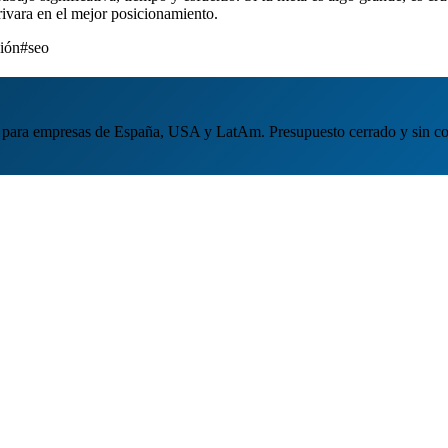
ivara en el mejor posicionamiento.
ión
#seo
para empresas de España, USA y LatAm. Presupuesto cerrado y sin c