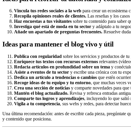
Vincula tus redes sociales a la web
para crear un ecosistema c
Recopila opiniones reales de clientes.
Las reseñas y los casos 
Haz encuestas a tus visitantes
sobre tu contenido para saber qué
Investiga qué está de moda en tu sector
y adáptalo a tu negoc
Añade un apartado de preguntas frecuentes.
Resuelve dudas 
Ideas para mantener el blog vivo y útil
Publica con regularidad
sobre los servicios y productos de tu 
Enriquece tus textos con recursos externos
relevantes (vídeo
Redacta artículos en profundidad sobre un tema
y conéctalo
Asiste a eventos de tu sector
y escribe una crónica con tu expe
Dedica un artículo a tendencias o cambios
que estén ocurrien
Recoge ideas de tu equipo y tu entorno
, que muchas veces ve
Crea una sección de noticias
y comparte novedades para que tu
Mantén el blog actualizado.
Revisa y refresca entradas antigua
Comparte tus logros y aprendizajes
, incluyendo lo que salió
Vigila a tu competencia
, sus webs y redes, para detectar huec
Una última recomendación: antes de escribir cada pieza, pregúntate qu
y contenido que posiciona.