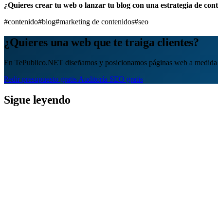
¿Quieres crear tu web o lanzar tu blog con una estrategia de con
#contenido
#blog
#marketing de contenidos
#seo
¿Quieres una web que te traiga clientes?
En TePublico.NET diseñamos y posicionamos páginas web a medida 
Pedir presupuesto gratis
Auditoría SEO gratis
Sigue leyendo