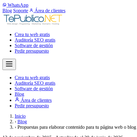
WhatsApp
Blog
Soporte
Área de clientes
Crea tu web
gratis
Auditoría SEO
gratis
Software de gestión
Pedir presupuesto
Crea tu web
gratis
Auditoría SEO
gratis
Software de gestión
Blog
Área de clientes
Pedir presupuesto
Inicio
›
Blog
›
Propuestas para elaborar contenido para tu página web o blog