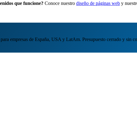
tenidos que funcione?
Conoce nuestro
diseño de páginas web
y nuest
para empresas de España, USA y LatAm. Presupuesto cerrado y sin c