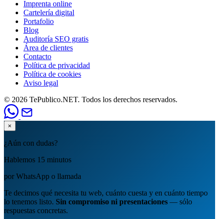
Imprenta online
Cartelería digital
Portafolio
Blog
Auditoría SEO gratis
Área de clientes
Contacto
Política de privacidad
Política de cookies
Aviso legal
© 2026 TePublico.NET. Todos los derechos reservados.
×
¿Aún con dudas?
Hablemos 15 minutos
por WhatsApp o llamada
Te decimos qué necesita tu web, cuánto cuesta y en cuánto tiempo
lo tenemos listo.
Sin compromiso ni presentaciones
— sólo
respuestas concretas.