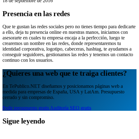
18 de septiembre de 2016
Presencia en las redes
Que te gustan las redes sociales pero no tienes tiempo para dedicarte
a ello, deja tu presencia online en nuestras manos, iniciamos con
asesorarte en cuales tu empresa encaja a la perfección, luego te
crearemos un nombre en las redes, donde representaremos tu
identidad corporativa, logotipo, cabeceras, hashtag, te ayudamos a
conseguir seguidores, gestionamos las redes y tenemos un contacto
continuo con los usuarios.
¿Quieres una web que te traiga clientes?
En TePublico.NET diseñamos y posicionamos páginas web a
medida para empresas de España, USA y LatAm. Presupuesto
cerrado y sin compromiso.
Pedir presupuesto gratis
Auditoría SEO gratis
Sigue leyendo