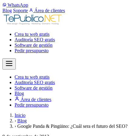
WhatsApp
Blog
Soporte
Área de clientes
Crea tu web
gratis
Auditoría SEO
gratis
Software de gestión
Pedir presupuesto
Crea tu web
gratis
Auditoría SEO
gratis
Software de gestión
Blog
Área de clientes
Pedir presupuesto
Inicio
›
Blog
›
Google Panda & Pingüino: ¿Cuál sera el futuro del SEO?