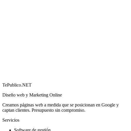
Cómo conseguir más reseñas en Google (y por qué
importan)
→
TePublico.NET
Diseño web y Marketing Online
Creamos páginas web a medida que se posicionan en Google y
captan clientes. Presupuesto sin compromiso.
Servicios
Software de gestión