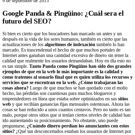
9 de septiembre de 2013
Google Panda & Pingüino: ¿Cuál sera el
futuro del SEO?
Si bien es cierto que los buscadores han marcado un antes y un
después en la vida de los seres humanos, también es cierto que las
actualizaciones de los
algoritmos de indexación
también lo han
marcado. Es trascendental el hecho de que muchos portales de
Internet antes ganaban una cantidad excesiva de dinero sin tener la
calidad que realmente los usuarios demandaban. Hoy en día esto no
es tan simple.
Tanto Panda como Pingüino han sido dos grandes
ejemplos de que en la web lo más importante es la calidad y
como tratemos al usuario final que es quien utiliza los recursos y
servicios que se encentran en la web.
¿Cómo trabajaran las
cosas ahora?
Luego de que muchos se han quedado con el moño
hecho, las pérdidas son cuantiosas para muchos blogueros y
emprendedores en línea que estaba sobre optimizados en sus
sitios
web
y que recibían ganancias fijas mensuales ostentosas. Ahora las
cosas se han reducido a unos cuantos centavos. Pero no tanto es tan
malo, porque otros sitios que si tenían ciertos niveles de calidad han
ido aumentando su posicionamiento. No obstante, uno puede
preguntarse,
¿Cuándo dinero perdían los anunciantes con estos
sitios?
¿Qué tan desconcertados estaban los usuarios de Internet por