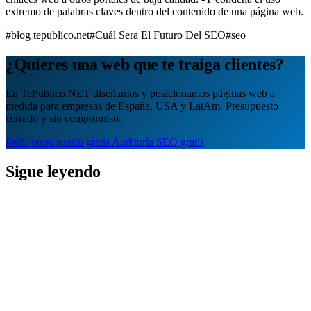
extremo de palabras claves dentro del contenido de una página web.
#blog tepublico.net
#Cuál Sera El Futuro Del SEO
#seo
¿Quieres una web que te traiga clientes?
En TePublico.NET diseñamos y posicionamos páginas web a
medida para empresas de España, USA y LatAm. Presupuesto
cerrado y sin compromiso.
Pedir presupuesto gratis
Auditoría SEO gratis
Sigue leyendo