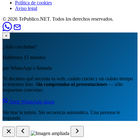
Política de cookies
Aviso legal
© 2026 TePublico.NET. Todos los derechos reservados.
×
¿Aún con dudas?
Hablemos 15 minutos
por WhatsApp o llamada
Te decimos qué necesita tu web, cuánto cuesta y en cuánto tiempo
lo tenemos listo.
Sin compromiso ni presentaciones
— sólo
respuestas concretas.
Abrir WhatsApp ahora
Sin tirar la tarjeta. Sin secuencia automática. Una persona te
responde.