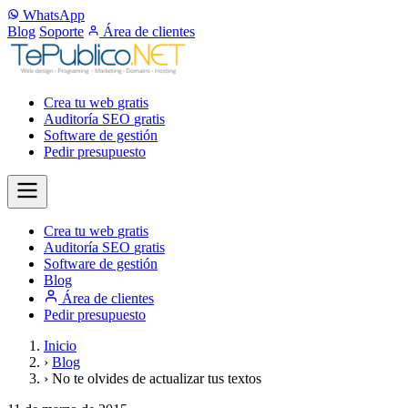
WhatsApp
Blog
Soporte
Área de clientes
Crea tu web
gratis
Auditoría SEO
gratis
Software de gestión
Pedir presupuesto
Crea tu web
gratis
Auditoría SEO
gratis
Software de gestión
Blog
Área de clientes
Pedir presupuesto
Inicio
›
Blog
›
No te olvides de actualizar tus textos