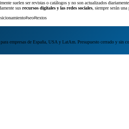
lmente suelen ser revistas o catálogos y no son actualizados diariament
adamente sus
recursos digitales y las redes sociales
, siempre serán una
sicionamiento
#seo
#textos
para empresas de España, USA y LatAm. Presupuesto cerrado y sin c