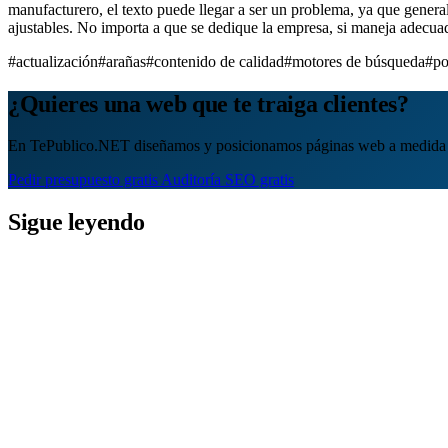
manufacturero, el texto puede llegar a ser un problema, ya que genera
ajustables. No importa a que se dedique la empresa, si maneja adecu
#actualización
#arañas
#contenido de calidad
#motores de búsqueda
#po
¿Quieres una web que te traiga clientes?
En TePublico.NET diseñamos y posicionamos páginas web a medida 
Pedir presupuesto gratis
Auditoría SEO gratis
Sigue leyendo