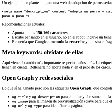
Un ejemplo bien planteado para una web de adopción de perros sería:
<meta name="description" content="Adopta un perro y sal
paso a paso.">
Recomendaciones actuales:
Apunta a unos
150-160 caracteres
.
Escribe pensando en el usuario, no en el robot: incluye un benef
Recuerda que
Google a menudo la reescribe
y muestra el frag
Meta keywords: olvídate de ellas
Aquí viene el cambio más importante respecto a años atrás. La etique
tienen en cuenta. Rellenarla no aporta nada y, en el peor de los casos, 
Open Graph y redes sociales
Lo que sí ha ganado peso son las etiquetas
Open Graph
, que contro
y
para el titular y el resumen de la 
og:title
og:description
para la imagen de previsualización (clave para que el
og:image
y
para identificar la página.
og:url
og:type