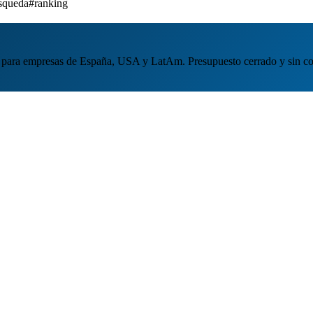
squeda
#ranking
para empresas de España, USA y LatAm. Presupuesto cerrado y sin c