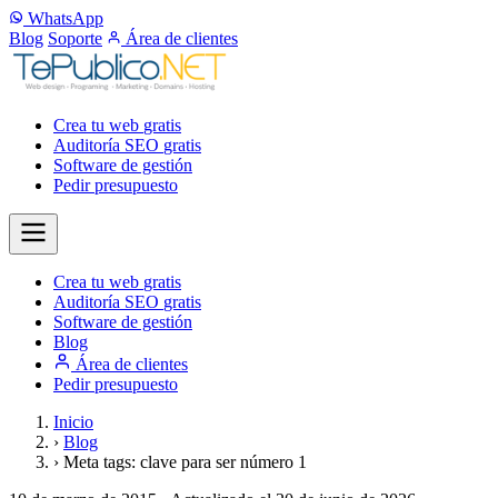
WhatsApp
Blog
Soporte
Área de clientes
Crea tu web
gratis
Auditoría SEO
gratis
Software de gestión
Pedir presupuesto
Crea tu web
gratis
Auditoría SEO
gratis
Software de gestión
Blog
Área de clientes
Pedir presupuesto
Inicio
›
Blog
›
Meta tags: clave para ser número 1