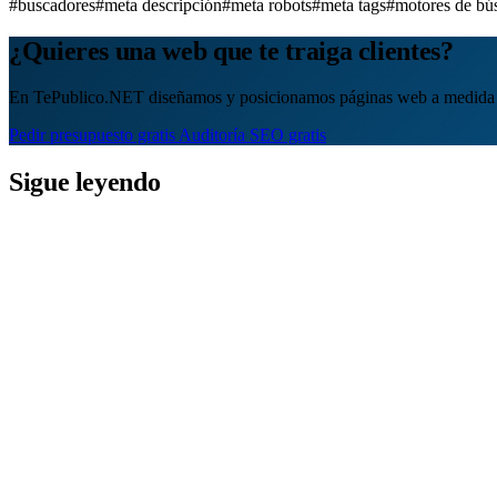
#buscadores
#meta descripción
#meta robots
#meta tags
#motores de bú
¿Quieres una web que te traiga clientes?
En TePublico.NET diseñamos y posicionamos páginas web a medida 
Pedir presupuesto gratis
Auditoría SEO gratis
Sigue leyendo