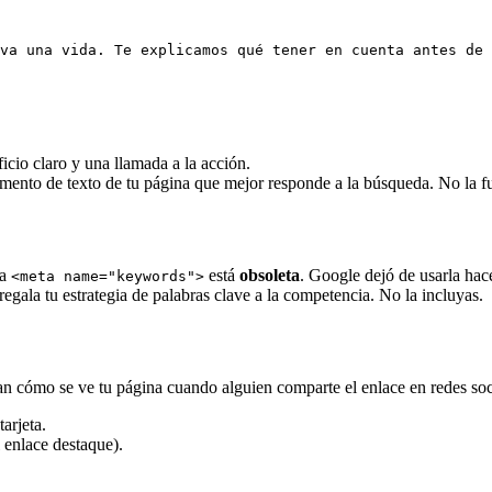
va una vida. Te explicamos qué tener en cuenta antes de 
icio claro y una llamada a la acción.
mento de texto de tu página que mejor responde a la búsqueda. No la fu
ta
está
obsoleta
. Google dejó de usarla hac
<meta name="keywords">
regala tu estrategia de palabras clave a la competencia. No la incluyas.
lan cómo se ve tu página cuando alguien comparte el enlace en redes s
tarjeta.
 enlace destaque).