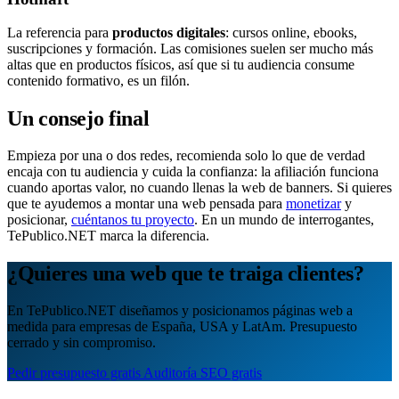
La referencia para
productos digitales
: cursos online, ebooks,
suscripciones y formación. Las comisiones suelen ser mucho más
altas que en productos físicos, así que si tu audiencia consume
contenido formativo, es un filón.
Un consejo final
Empieza por una o dos redes, recomienda solo lo que de verdad
encaja con tu audiencia y cuida la confianza: la afiliación funciona
cuando aportas valor, no cuando llenas la web de banners. Si quieres
que te ayudemos a montar una web pensada para
monetizar
y
posicionar,
cuéntanos tu proyecto
. En un mundo de interrogantes,
TePublico.NET marca la diferencia.
¿Quieres una web que te traiga clientes?
En TePublico.NET diseñamos y posicionamos páginas web a
medida para empresas de España, USA y LatAm. Presupuesto
cerrado y sin compromiso.
Pedir presupuesto gratis
Auditoría SEO gratis