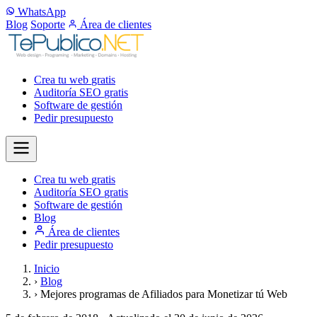
WhatsApp
Blog
Soporte
Área de clientes
Crea tu web
gratis
Auditoría SEO
gratis
Software de gestión
Pedir presupuesto
Crea tu web
gratis
Auditoría SEO
gratis
Software de gestión
Blog
Área de clientes
Pedir presupuesto
Inicio
›
Blog
›
Mejores programas de Afiliados para Monetizar tú Web