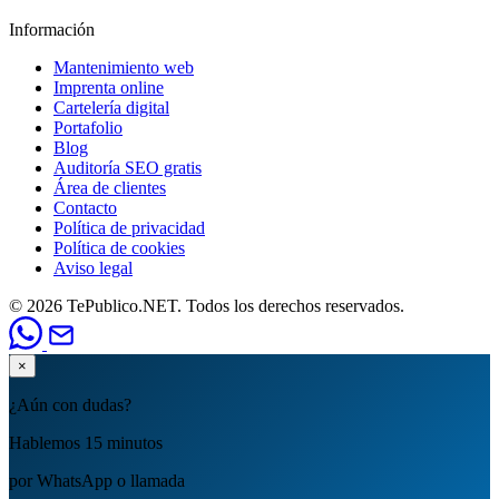
Información
Mantenimiento web
Imprenta online
Cartelería digital
Portafolio
Blog
Auditoría SEO gratis
Área de clientes
Contacto
Política de privacidad
Política de cookies
Aviso legal
© 2026 TePublico.NET. Todos los derechos reservados.
×
¿Aún con dudas?
Hablemos 15 minutos
por WhatsApp o llamada