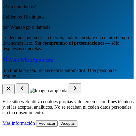
¿Aún con dudas?
Hablemos 15 minutos
por WhatsApp o llamada
Te decimos qué necesita tu web, cuánto cuesta y en cuánto tiempo
lo tenemos listo.
Sin compromiso ni presentaciones
— sólo
respuestas concretas.
Abrir WhatsApp ahora
Sin tirar la tarjeta. Sin secuencia automática. Una persona te
responde.
Este sitio web utiliza cookies propias y de terceros con fines técnicos
y, si las aceptas, analíticos. No se recaban ni ceden datos personales
sin tu consentimiento.
Más información
Rechazar
Aceptar