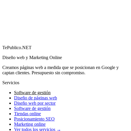
Cómo conseguir más reseñas en Google (y por qué
importan)
→
TePublico.NET
Diseño web y Marketing Online
Creamos páginas web a medida que se posicionan en Google y
captan clientes. Presupuesto sin compromiso.
Servicios
Software de gestión
Diseño de páginas web
Diseño web por sector
Software de gestión
Tiendas online
Posicionamiento SEO
Marketing online
Ver todos los servicios →