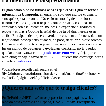
La intención de búsqueda manda
El gran cambio de los últimos años es que el SEO gira en torno a la
intención de búsqueda
: entender no solo qué escribe el usuario,
sino qué espera encontrar. No es lo mismo alguien que busca
informarse que alguien listo para comprar. Cuando alineas tu
contenido con esa intención, mejoras la experiencia, reduces el
rebote y envías a Google la señal de que tu página merece estar
arriba. Empápate de lo que de verdad necesita tu audiencia, dale un
lugar donde despejar sus dudas y, de paso, descubrir lo que ofreces.
Hablar solo de ti no te va a posicionar; aportar soluciones reales, sí.
En un mundo de
opciones y evolución
constante, no te puedes
quedar atrás: avanza con tu
posicionamiento web
y deja que el
marketing trabaje a favor de tu SEO. Si quieres una estrategia hecha
a medida,
hablemos
.
#buscadores
#google
#influencia en el
SEO
#información
#información de calidad
#marketing
#opciones y
evolución
#página web
#publicidad
#seo
¿Quieres una web que te traiga clientes?
En TePublico.NET diseñamos y posicionamos páginas web a
medida para empresas de España, USA y LatAm. Presupuesto