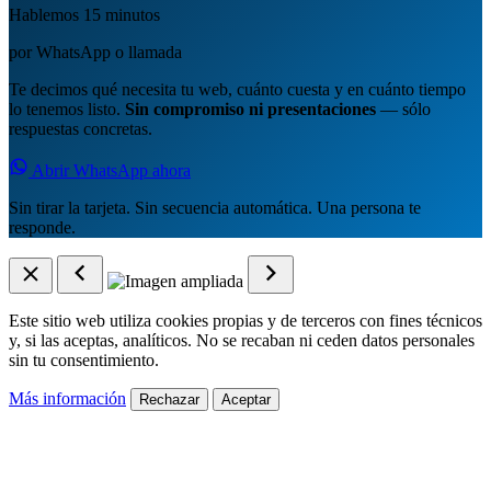
Hablemos 15 minutos
por WhatsApp o llamada
Te decimos qué necesita tu web, cuánto cuesta y en cuánto tiempo
lo tenemos listo.
Sin compromiso ni presentaciones
— sólo
respuestas concretas.
Abrir WhatsApp ahora
Sin tirar la tarjeta. Sin secuencia automática. Una persona te
responde.
Este sitio web utiliza cookies propias y de terceros con fines técnicos
y, si las aceptas, analíticos. No se recaban ni ceden datos personales
sin tu consentimiento.
Más información
Rechazar
Aceptar