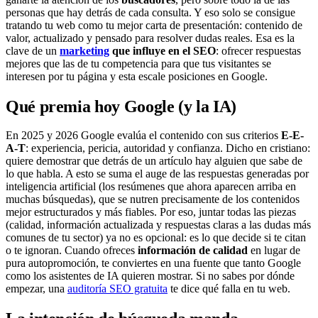
personas que hay detrás de cada consulta. Y eso solo se consigue
tratando tu web como tu mejor carta de presentación: contenido de
valor, actualizado y pensado para resolver dudas reales. Esa es la
clave de un
marketing
que influye en el SEO
: ofrecer respuestas
mejores que las de tu competencia para que tus visitantes se
interesen por tu página y esta escale posiciones en Google.
Qué premia hoy Google (y la IA)
En 2025 y 2026 Google evalúa el contenido con sus criterios
E-E-
A-T
: experiencia, pericia, autoridad y confianza. Dicho en cristiano:
quiere demostrar que detrás de un artículo hay alguien que sabe de
lo que habla. A esto se suma el auge de las respuestas generadas por
inteligencia artificial (los resúmenes que ahora aparecen arriba en
muchas búsquedas), que se nutren precisamente de los contenidos
mejor estructurados y más fiables. Por eso, juntar todas las piezas
(calidad, información actualizada y respuestas claras a las dudas más
comunes de tu sector) ya no es opcional: es lo que decide si te citan
o te ignoran. Cuando ofreces
información de calidad
en lugar de
pura autopromoción, te conviertes en una fuente que tanto Google
como los asistentes de IA quieren mostrar. Si no sabes por dónde
empezar, una
auditoría SEO gratuita
te dice qué falla en tu web.