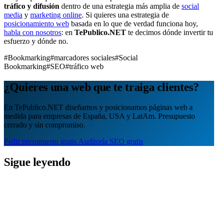
tráfico y difusión
dentro de una estrategia más amplia de
social
media
y
marketing online
. Si quieres una estrategia de
posicionamiento web
basada en lo que de verdad funciona hoy,
habla con nosotros
: en
TePublico.NET
te decimos dónde invertir tu
esfuerzo y dónde no.
#Bookmarking
#marcadores sociales
#Social
Bookmarking
#SEO
#tráfico web
¿Quieres una web que te traiga clientes?
En TePublico.NET diseñamos y posicionamos páginas web a
medida para empresas de España, USA y LatAm. Presupuesto
cerrado y sin compromiso.
Pedir presupuesto gratis
Auditoría SEO gratis
Sigue leyendo