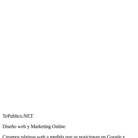
Cómo conseguir más reseñas en Google (y por qué
importan)
→
TePublico.NET
Diseño web y Marketing Online
Creamos páginas web a medida que se posicionan en Google y