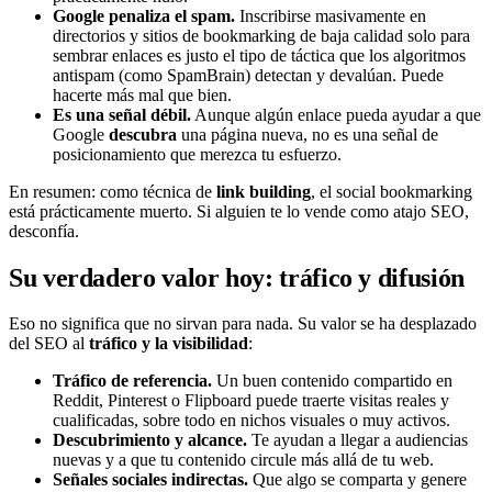
Google penaliza el spam.
Inscribirse masivamente en
directorios y sitios de bookmarking de baja calidad solo para
sembrar enlaces es justo el tipo de táctica que los algoritmos
antispam (como SpamBrain) detectan y devalúan. Puede
hacerte más mal que bien.
Es una señal débil.
Aunque algún enlace pueda ayudar a que
Google
descubra
una página nueva, no es una señal de
posicionamiento que merezca tu esfuerzo.
En resumen: como técnica de
link building
, el social bookmarking
está prácticamente muerto. Si alguien te lo vende como atajo SEO,
desconfía.
Su verdadero valor hoy: tráfico y difusión
Eso no significa que no sirvan para nada. Su valor se ha desplazado
del SEO al
tráfico y la visibilidad
:
Tráfico de referencia.
Un buen contenido compartido en
Reddit, Pinterest o Flipboard puede traerte visitas reales y
cualificadas, sobre todo en nichos visuales o muy activos.
Descubrimiento y alcance.
Te ayudan a llegar a audiencias
nuevas y a que tu contenido circule más allá de tu web.
Señales sociales indirectas.
Que algo se comparta y genere