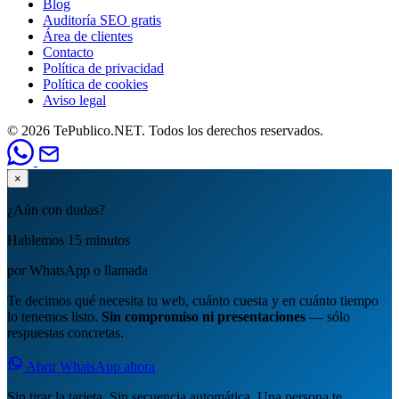
Blog
Auditoría SEO gratis
Área de clientes
Contacto
Política de privacidad
Política de cookies
Aviso legal
© 2026 TePublico.NET. Todos los derechos reservados.
×
¿Aún con dudas?
Hablemos 15 minutos
por WhatsApp o llamada
Te decimos qué necesita tu web, cuánto cuesta y en cuánto tiempo
lo tenemos listo.
Sin compromiso ni presentaciones
— sólo
respuestas concretas.
Abrir WhatsApp ahora
Sin tirar la tarjeta. Sin secuencia automática. Una persona te