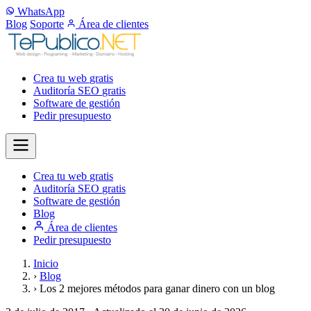
WhatsApp
Blog
Soporte
Área de clientes
Crea tu web
gratis
Auditoría SEO
gratis
Software de gestión
Pedir presupuesto
Crea tu web
gratis
Auditoría SEO
gratis
Software de gestión
Blog
Área de clientes
Pedir presupuesto
Inicio
›
Blog
›
Los 2 mejores métodos para ganar dinero con un blog