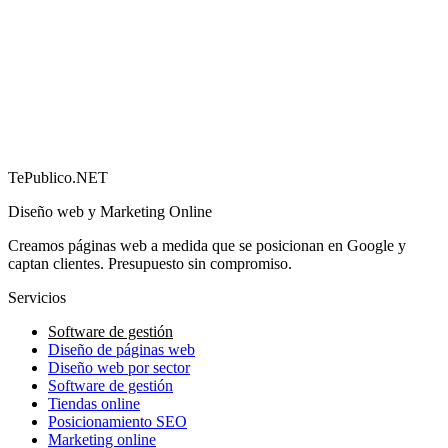
Cómo conseguir más reseñas en Google (y por qué
importan)
→
TePublico.NET
Diseño web y Marketing Online
Creamos páginas web a medida que se posicionan en Google y
captan clientes. Presupuesto sin compromiso.
Servicios
Software de gestión
Diseño de páginas web
Diseño web por sector
Software de gestión
Tiendas online
Posicionamiento SEO
Marketing online