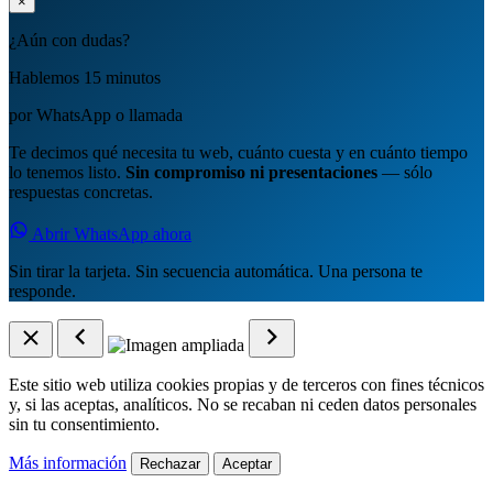
×
¿Aún con dudas?
Hablemos 15 minutos
por WhatsApp o llamada
Te decimos qué necesita tu web, cuánto cuesta y en cuánto tiempo
lo tenemos listo.
Sin compromiso ni presentaciones
— sólo
respuestas concretas.
Abrir WhatsApp ahora
Sin tirar la tarjeta. Sin secuencia automática. Una persona te
responde.
Este sitio web utiliza cookies propias y de terceros con fines técnicos
y, si las aceptas, analíticos. No se recaban ni ceden datos personales
sin tu consentimiento.
Más información
Rechazar
Aceptar