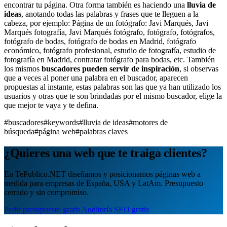
encontrar tu página. Otra forma también es haciendo una
lluvia de
ideas
, anotando todas las palabras y frases que te lleguen a la
cabeza, por ejemplo: Página de un fotógrafo: Javi Marqués, Javi
Marqués fotografía, Javi Marqués fotógrafo, fotógrafo, fotógrafos,
fotógrafo de bodas, fotógrafo de bodas en Madrid, fotógrafo
económico, fotógrafo profesional, estudio de fotografía, estudio de
fotografía en Madrid, contratar fotógrafo para bodas, etc. También
los mismos
buscadores pueden servir de inspiración
, si observas
que a veces al poner una palabra en el buscador, aparecen
propuestas al instante, estas palabras son las que ya han utilizado los
usuarios y otras que te son brindadas por el mismo buscador, elige la
que mejor te vaya y te defina.
#buscadores
#keywords
#lluvia de ideas
#motores de
búsqueda
#página web
#palabras claves
¿Quieres una web que te traiga clientes?
En TePublico.NET diseñamos y posicionamos páginas web a
medida para empresas de España, USA y LatAm. Presupuesto
cerrado y sin compromiso.
Pedir presupuesto gratis
Auditoría SEO gratis