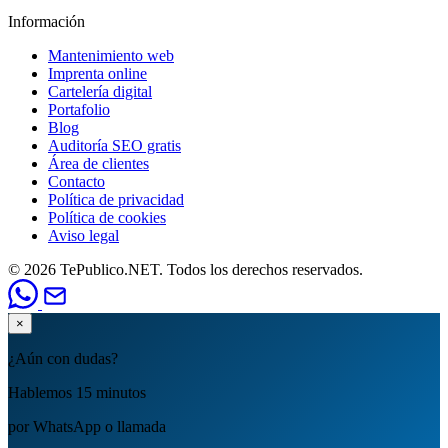
Información
Mantenimiento web
Imprenta online
Cartelería digital
Portafolio
Blog
Auditoría SEO gratis
Área de clientes
Contacto
Política de privacidad
Política de cookies
Aviso legal
© 2026 TePublico.NET. Todos los derechos reservados.
×
¿Aún con dudas?
Hablemos 15 minutos
por WhatsApp o llamada