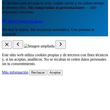
Te decimos qué necesita tu web, cuánto cuesta y en cuánto tiempo
lo tenemos listo.
Sin compromiso ni presentaciones
— sólo
respuestas concretas.
Abrir WhatsApp ahora
Sin tirar la tarjeta. Sin secuencia automática. Una persona te
responde.
Este sitio web utiliza cookies propias y de terceros con fines técnicos
y, si las aceptas, analíticos. No se recaban ni ceden datos personales
sin tu consentimiento.
Más información
Rechazar
Aceptar