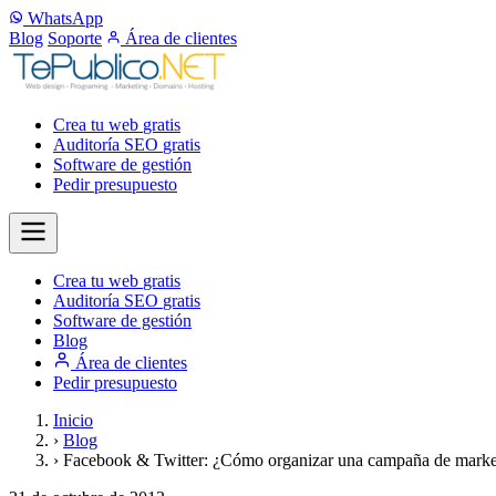
WhatsApp
Blog
Soporte
Área de clientes
Crea tu web
gratis
Auditoría SEO
gratis
Software de gestión
Pedir presupuesto
Crea tu web
gratis
Auditoría SEO
gratis
Software de gestión
Blog
Área de clientes
Pedir presupuesto
Inicio
›
Blog
›
Facebook & Twitter: ¿Cómo organizar una campaña de marke