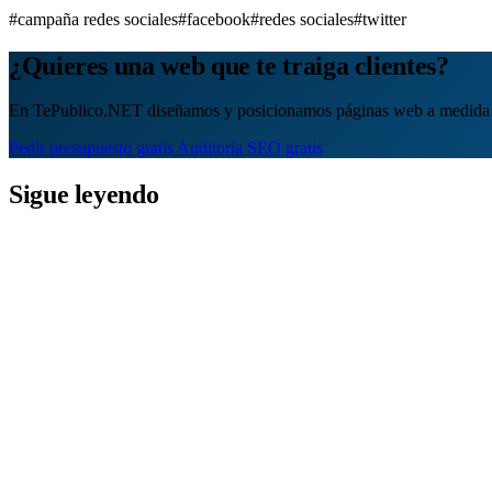
#campaña redes sociales
#facebook
#redes sociales
#twitter
¿Quieres una web que te traiga clientes?
En TePublico.NET diseñamos y posicionamos páginas web a medida 
Pedir presupuesto gratis
Auditoría SEO gratis
Sigue leyendo