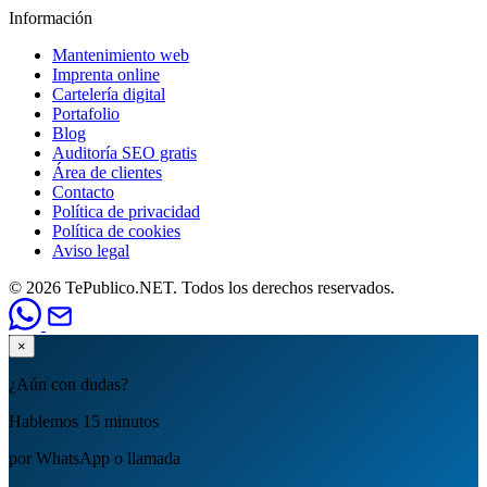
Información
Mantenimiento web
Imprenta online
Cartelería digital
Portafolio
Blog
Auditoría SEO gratis
Área de clientes
Contacto
Política de privacidad
Política de cookies
Aviso legal
© 2026 TePublico.NET. Todos los derechos reservados.
×
¿Aún con dudas?
Hablemos 15 minutos
por WhatsApp o llamada