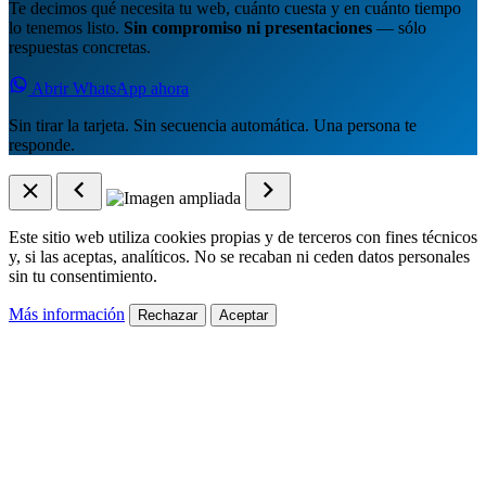
Te decimos qué necesita tu web, cuánto cuesta y en cuánto tiempo
lo tenemos listo.
Sin compromiso ni presentaciones
— sólo
respuestas concretas.
Abrir WhatsApp ahora
Sin tirar la tarjeta. Sin secuencia automática. Una persona te
responde.
Este sitio web utiliza cookies propias y de terceros con fines técnicos
y, si las aceptas, analíticos. No se recaban ni ceden datos personales
sin tu consentimiento.
Más información
Rechazar
Aceptar