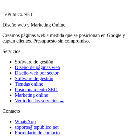
→
TePublico.NET
Diseño web y Marketing Online
Creamos páginas web a medida que se posicionan en Google y
captan clientes. Presupuesto sin compromiso.
Servicios
Software de gestión
Diseño de páginas web
Diseño web por sector
Software de gestión
Tiendas online
Posicionamiento SEO
Marketing online
Ver todos los servicios →
Contacto
WhatsApp
soporte@tepublico.net
Formulario de contacto