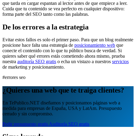
que tarda en cargar espantan al lector antes de que empiece a leer.
Cuida que tu contenido se vea perfecto en cualquier dispositivo:
forma parte del SEO tanto como las palabras.
De los errores a la estrategia
Evitar estos fallos es solo el primer paso. Para que un blog realmente
posicione hace falta una estrategia de
posicionamiento web
que
conecte el contenido con lo que tu público busca de verdad. Si
quieres saber qué errores estás cometiendo ahora mismo, prueba
nuestra
auditoría SEO gratis
o echa un vistazo a nuestros
servicios
de marketing y posicionamiento.
#errores seo
¿Quieres una web que te traiga clientes?
En TePublico.NET diseñamos y posicionamos páginas web a
medida para empresas de España, USA y LatAm. Presupuesto
cerrado y sin compromiso.
Pedir presupuesto gratis
Auditoría SEO gratis