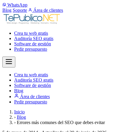
WhatsApp
Blog
Soporte
Área de clientes
Crea tu web
gratis
Auditoría SEO
gratis
Software de gestión
Pedir presupuesto
Crea tu web
gratis
Auditoría SEO
gratis
Software de gestión
Blog
Área de clientes
Pedir presupuesto
Inicio
›
Blog
›
Errores más comunes del SEO que debes evitar