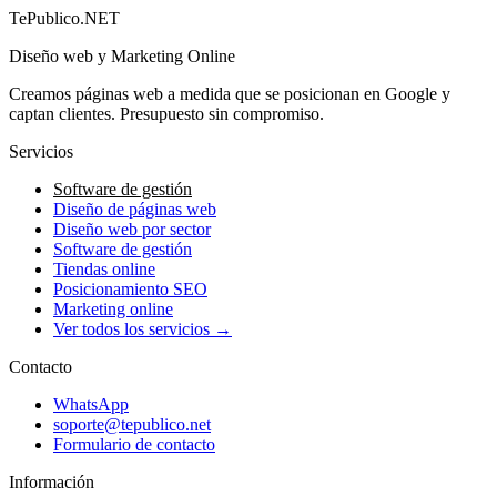
→
TePublico.NET
Diseño web y Marketing Online
Creamos páginas web a medida que se posicionan en Google y
captan clientes. Presupuesto sin compromiso.
Servicios
Software de gestión
Diseño de páginas web
Diseño web por sector
Software de gestión
Tiendas online
Posicionamiento SEO
Marketing online
Ver todos los servicios →
Contacto
WhatsApp
soporte@tepublico.net
Formulario de contacto
Información