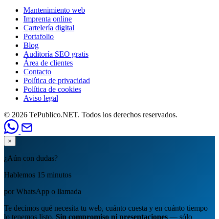
Mantenimiento web
Imprenta online
Cartelería digital
Portafolio
Blog
Auditoría SEO gratis
Área de clientes
Contacto
Política de privacidad
Política de cookies
Aviso legal
© 2026 TePublico.NET. Todos los derechos reservados.
×
¿Aún con dudas?
Hablemos 15 minutos
por WhatsApp o llamada
Te decimos qué necesita tu web, cuánto cuesta y en cuánto tiempo
lo tenemos listo.
Sin compromiso ni presentaciones
— sólo