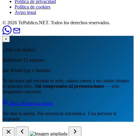
Política de privacidad
Política de cookies
Aviso legal
© 2026 TePublico.NET. Todos los derechos reservados.
×
¿Aún con dudas?
Hablemos 15 minutos
por WhatsApp o llamada
Te decimos qué necesita tu web, cuánto cuesta y en cuánto tiempo
lo tenemos listo.
Sin compromiso ni presentaciones
— sólo
respuestas concretas.
Abrir WhatsApp ahora
Sin tirar la tarjeta. Sin secuencia automática. Una persona te
responde.