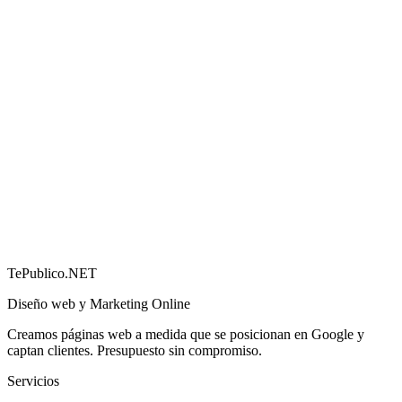
Cómo conseguir más reseñas en Google (y por qué
importan)
→
TePublico.NET
Diseño web y Marketing Online
Creamos páginas web a medida que se posicionan en Google y
captan clientes. Presupuesto sin compromiso.
Servicios