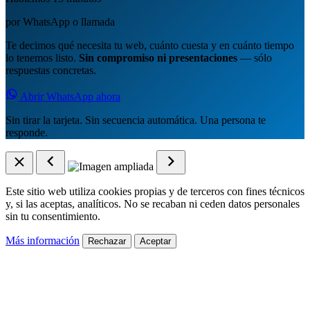
por WhatsApp o llamada
Te decimos qué necesita tu web, cuánto cuesta y en cuánto tiempo
lo tenemos listo.
Sin compromiso ni presentaciones
— sólo
respuestas concretas.
Abrir WhatsApp ahora
Sin tirar la tarjeta. Sin secuencia automática. Una persona te
responde.
Este sitio web utiliza cookies propias y de terceros con fines técnicos
y, si las aceptas, analíticos. No se recaban ni ceden datos personales
sin tu consentimiento.
Más información
Rechazar
Aceptar