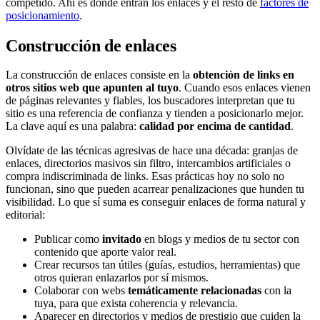
competido. Ahí es donde entran los enlaces y el resto de
factores de
posicionamiento
.
Construcción de enlaces
La construcción de enlaces consiste en la
obtención de links en
otros sitios web que apunten al tuyo
. Cuando esos enlaces vienen
de páginas relevantes y fiables, los buscadores interpretan que tu
sitio es una referencia de confianza y tienden a posicionarlo mejor.
La clave aquí es una palabra:
calidad por encima de cantidad
.
Olvídate de las técnicas agresivas de hace una década: granjas de
enlaces, directorios masivos sin filtro, intercambios artificiales o
compra indiscriminada de links. Esas prácticas hoy no solo no
funcionan, sino que pueden acarrear penalizaciones que hunden tu
visibilidad. Lo que sí suma es conseguir enlaces de forma natural y
editorial:
Publicar como
invitado
en blogs y medios de tu sector con
contenido que aporte valor real.
Crear recursos tan útiles (guías, estudios, herramientas) que
otros quieran enlazarlos por sí mismos.
Colaborar con webs
temáticamente relacionadas
con la
tuya, para que exista coherencia y relevancia.
Aparecer en directorios y medios de prestigio que cuiden la