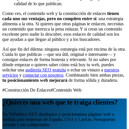
calidad de lo que publican.
Como ves, el contenido web y la construcción de enlaces
tienen
cada uno sus ventajas, pero no compiten entre sí
: una estrategia
alimenta a la otra. Si quieres que otras páginas te enlacen, necesitas
un contenido que merezca la pena enlazar. Y si creas un contenido
excelente pero nadie lo descubre, esos enlaces de calidad son los
que ayudan a que llegue al público y a los buscadores.
Así que fin del dilema: ninguna estrategia está por encima de la otra.
Cuida lo que publicas —que sea útil, original e interesante— y
consigue enlaces de forma honesta y relevante. Si no sabes por
dónde empezar o quieres saber cómo está hoy tu web, puedes
solicitar una
auditoría SEO gratuita
o echar un vistazo a
nuestros
servicios
y
contactar con nosotros
. Combinando bien ambas piezas,
tu posicionamiento web mejorará
de forma sólida y duradera.
#Construcción De Enlaces
#Contenido Web
¿Quieres una web que te traiga clientes?
En TePublico.NET diseñamos y posicionamos páginas web a
medida para empresas de España, USA y LatAm. Presupuesto
cerrado y sin compromiso.