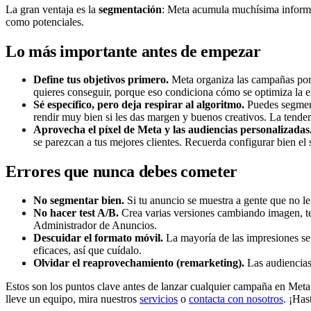
La gran ventaja es la
segmentación
: Meta acumula muchísima informac
como potenciales.
Lo más importante antes de empezar
Define tus objetivos primero.
Meta organiza las campañas por o
quieres conseguir, porque eso condiciona cómo se optimiza la e
Sé específico, pero deja respirar al algoritmo.
Puedes segment
rendir muy bien si les das margen y buenos creativos. La tendenc
Aprovecha el píxel de Meta y las audiencias personalizadas
se parezcan a tus mejores clientes. Recuerda configurar bien el
Errores que nunca debes cometer
No segmentar bien.
Si tu anuncio se muestra a gente que no le
No hacer test A/B.
Crea varias versiones cambiando imagen, tex
Administrador de Anuncios.
Descuidar el formato móvil.
La mayoría de las impresiones se v
eficaces, así que cuídalo.
Olvidar el reaprovechamiento (remarketing).
Las audiencias 
Estos son los puntos clave antes de lanzar cualquier campaña en Meta
lleve un equipo, mira nuestros
servicios
o
contacta con nosotros
. ¡Has