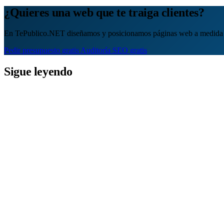
¿Quieres una web que te traiga clientes?
En TePublico.NET diseñamos y posicionamos páginas web a medida 
Pedir presupuesto gratis
Auditoría SEO gratis
Sigue leyendo