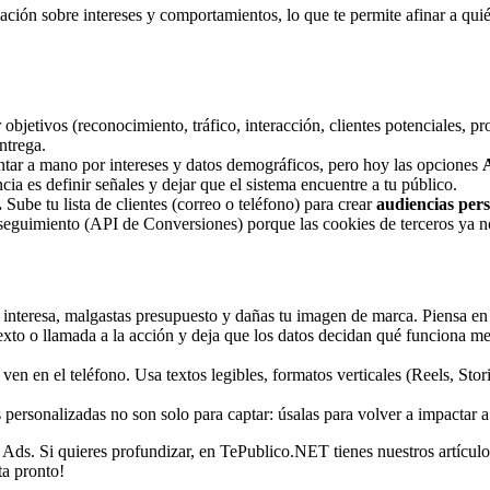
ión sobre intereses y comportamientos, lo que te permite afinar a quié
bjetivos (reconocimiento, tráfico, interacción, clientes potenciales, pr
ntrega.
ar a mano por intereses y datos demográficos, pero hoy las opciones
ia es definir señales y dejar que el sistema encuentre a tu público.
.
Sube tu lista de clientes (correo o teléfono) para crear
audiencias per
 seguimiento (API de Conversiones) porque las cookies de terceros ya no
 interesa, malgastas presupuesto y dañas tu imagen de marca. Piensa en
to o llamada a la acción y deja que los datos decidan qué funciona me
en en el teléfono. Usa textos legibles, formatos verticales (Reels, Sto
personalizadas no son solo para captar: úsalas para volver a impactar a 
 Ads. Si quieres profundizar, en TePublico.NET tienes nuestros artícul
ta pronto!