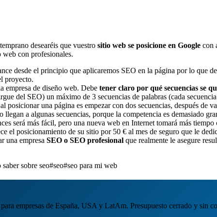
 temprano desearéis que vuestro
sitio web se posicione en Google
con a
o web con profesionales.
lance desde el principio que aplicaremos SEO en la página por lo que de
el proyecto.
 la empresa de diseño web. Debe
tener claro por qué secuencias se q
cargue del SEO) un máximo de 3 secuencias de palabras (cada secuencia e
al posicionar una página es empezar con dos secuencias, después de var
no llegan a algunas secuencias, porque la competencia es demasiado gr
nces será más fácil, pero una nueva web en Internet tomará más tiempo 
ece el posicionamiento de su sitio por 50 € al mes de seguro que le dedi
car una empresa
SEO o SEO profesional
que realmente le asegure resu
 saber sobre seo
#seo
#seo para mi web
para empresas de España, USA y LatAm. Presupuesto cerrado y sin c