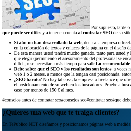
Por supuesto, tarde o
que puede ser útiles
y a tener en cuenta
al contratar SEO
de su siti
Si aún no han desarrollado la web
, decir a la empresa o free
en la colocación de textos y enlaces de la página en el diseño d
De esta manera usted tendrá mucho ganado, tanto para usted y
que elegir (permitiendo el asesoramiento del profesional se en
difícil, o se necesitaría más tiempo para salir.
Lo recomendable
Debe saber que el SEO y los resultados son lentos
, a veces 
web 1 o 2 meses, a menos que la tengan casi posicionada, ento
¿
SEO barato
? No hay tal cosa, la empresa o freelance que ofr
el posicionamiento de su web en los buscadores. Pruebe a bus
caso por menos de 150 € al mes.
#consejos antes de contratar seo
#consejos seo
#contratar seo
#que debo
¿Quieres una web que te traiga clientes?
En TePublico.NET diseñamos y posicionamos páginas web a medida 