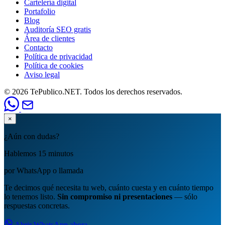
Cartelería digital
Portafolio
Blog
Auditoría SEO gratis
Área de clientes
Contacto
Política de privacidad
Política de cookies
Aviso legal
© 2026 TePublico.NET. Todos los derechos reservados.
×
¿Aún con dudas?
Hablemos 15 minutos
por WhatsApp o llamada
Te decimos qué necesita tu web, cuánto cuesta y en cuánto tiempo
lo tenemos listo.
Sin compromiso ni presentaciones
— sólo
respuestas concretas.
Abrir WhatsApp ahora