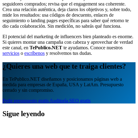
seguidores comprados; revisa que el engagement sea coherente.
Crea una relación auténtica, deja claros los objetivos y, sobre todo,
mide los resultados: usa códigos de descuento, enlaces de
seguimiento o landing pages específicas para saber qué retorno te
dio cada colaboración. Sin medición, no sabrás qué funciona.
El potencial del marketing de influencers bien planteado es enorme.
Si quieres montar una campaña con cabeza y aprovechar de verdad
este canal, en
TePublico.NET
te ayudamos. Conoce nuestros
servicios
o
escríbenos
y resolvemos tus dudas.
¿Quieres una web que te traiga clientes?
En TePublico.NET diseñamos y posicionamos páginas web a
medida para empresas de España, USA y LatAm. Presupuesto
cerrado y sin compromiso.
Pedir presupuesto gratis
Auditoría SEO gratis
Sigue leyendo