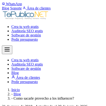
WhatsApp
Blog
Soporte
Área de clientes
Crea tu web
gratis
Auditoría SEO
gratis
Software de gestión
Pedir presupuesto
Crea tu web
gratis
Auditoría SEO
gratis
Software de gestión
Blog
Área de clientes
Pedir presupuesto
Inicio
›
Blog
›
Como sacarle provecho a los influencer?