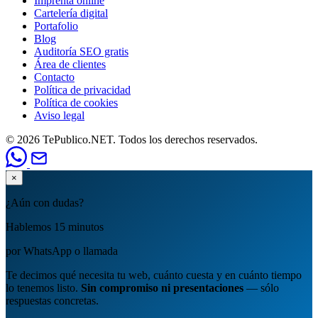
Imprenta online
Cartelería digital
Portafolio
Blog
Auditoría SEO gratis
Área de clientes
Contacto
Política de privacidad
Política de cookies
Aviso legal
© 2026 TePublico.NET. Todos los derechos reservados.
×
¿Aún con dudas?
Hablemos 15 minutos
por WhatsApp o llamada
Te decimos qué necesita tu web, cuánto cuesta y en cuánto tiempo
lo tenemos listo.
Sin compromiso ni presentaciones
— sólo
respuestas concretas.