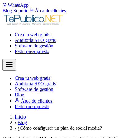
WhatsApp
Blog
Soporte
Área de clientes
Crea tu web
gratis
Auditoría SEO
gratis
Software de gestión
Pedir presupuesto
Crea tu web
gratis
Auditoría SEO
gratis
Software de gestión
Blog
Área de clientes
Pedir presupuesto
Inicio
›
Blog
›
¿Cómo configurar un plan de social media?