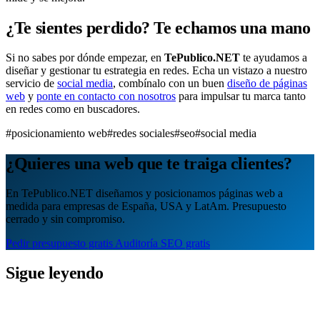
¿Te sientes perdido? Te echamos una mano
Si no sabes por dónde empezar, en
TePublico.NET
te ayudamos a
diseñar y gestionar tu estrategia en redes. Echa un vistazo a nuestro
servicio de
social media
, combínalo con un buen
diseño de páginas
web
y
ponte en contacto con nosotros
para impulsar tu marca tanto
en redes como en buscadores.
#posicionamiento web
#redes sociales
#seo
#social media
¿Quieres una web que te traiga clientes?
En TePublico.NET diseñamos y posicionamos páginas web a
medida para empresas de España, USA y LatAm. Presupuesto
cerrado y sin compromiso.
Pedir presupuesto gratis
Auditoría SEO gratis
Sigue leyendo