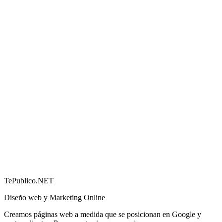
Cómo conseguir más reseñas en Google (y por qué
importan)
→
TePublico.NET
Diseño web y Marketing Online
Creamos páginas web a medida que se posicionan en Google y