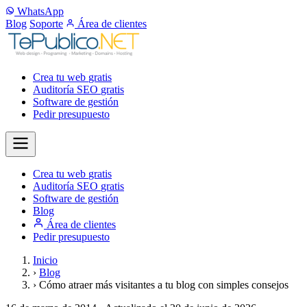
WhatsApp
Blog
Soporte
Área de clientes
Crea tu web
gratis
Auditoría SEO
gratis
Software de gestión
Pedir presupuesto
Crea tu web
gratis
Auditoría SEO
gratis
Software de gestión
Blog
Área de clientes
Pedir presupuesto
Inicio
›
Blog
›
Cómo atraer más visitantes a tu blog con simples consejos