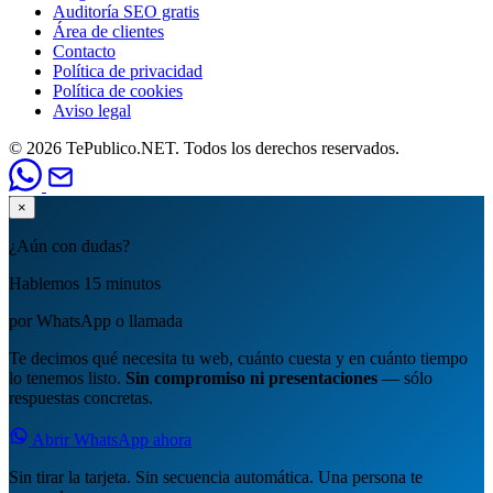
Auditoría SEO gratis
Área de clientes
Contacto
Política de privacidad
Política de cookies
Aviso legal
© 2026 TePublico.NET. Todos los derechos reservados.
×
¿Aún con dudas?
Hablemos 15 minutos
por WhatsApp o llamada
Te decimos qué necesita tu web, cuánto cuesta y en cuánto tiempo
lo tenemos listo.
Sin compromiso ni presentaciones
— sólo
respuestas concretas.
Abrir WhatsApp ahora
Sin tirar la tarjeta. Sin secuencia automática. Una persona te