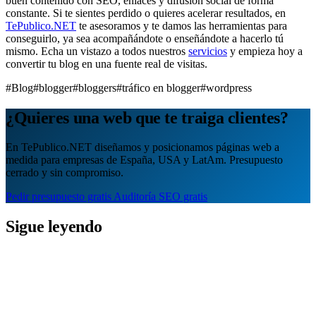
buen contenido con SEO, enlaces y difusión social de forma
constante. Si te sientes perdido o quieres acelerar resultados, en
TePublico.NET
te asesoramos y te damos las herramientas para
conseguirlo, ya sea acompañándote o enseñándote a hacerlo tú
mismo. Echa un vistazo a todos nuestros
servicios
y empieza hoy a
convertir tu blog en una fuente real de visitas.
#Blog
#blogger
#bloggers
#tráfico en blogger
#wordpress
¿Quieres una web que te traiga clientes?
En TePublico.NET diseñamos y posicionamos páginas web a
medida para empresas de España, USA y LatAm. Presupuesto
cerrado y sin compromiso.
Pedir presupuesto gratis
Auditoría SEO gratis
Sigue leyendo