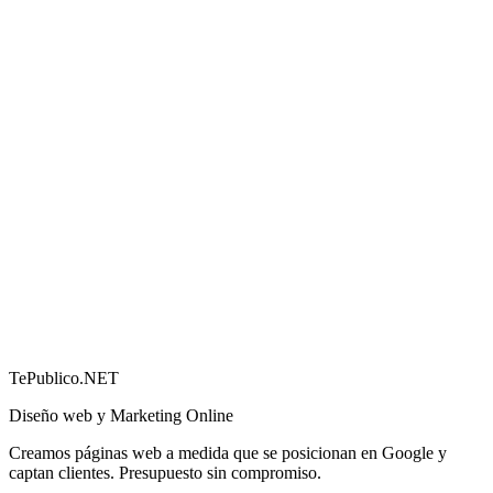
Cómo conseguir más reseñas en Google (y por qué
importan)
→
TePublico.NET
Diseño web y Marketing Online
Creamos páginas web a medida que se posicionan en Google y
captan clientes. Presupuesto sin compromiso.