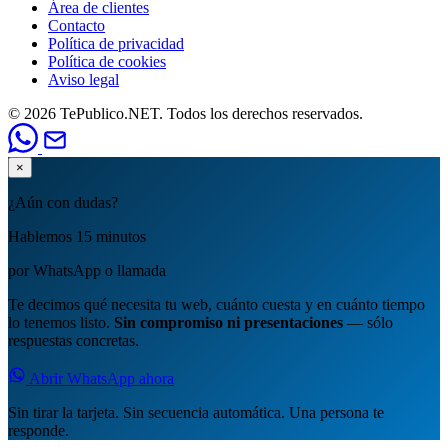
Área de clientes
Contacto
Política de privacidad
Política de cookies
Aviso legal
© 2026 TePublico.NET. Todos los derechos reservados.
×
¿Aún con dudas?
Hablemos 15 minutos
por WhatsApp o llamada
Te decimos qué necesita tu web, cuánto cuesta y en cuánto tiempo
lo tenemos listo.
Sin compromiso ni presentaciones
— sólo
respuestas concretas.
Abrir WhatsApp ahora
Sin tirar la tarjeta. Sin secuencia automática. Una persona te
responde.