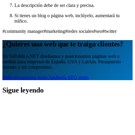
La descripción debe de ser clara y precisa.
Si tienes un blog o página web, inclúyelo, aumentará tu
tráfico.
#community manager
#marketing
#redes sociales
#seo
#twitter
¿Quieres una web que te traiga clientes?
En TePublico.NET diseñamos y posicionamos páginas web a
medida para empresas de España, USA y LatAm. Presupuesto
cerrado y sin compromiso.
Pedir presupuesto gratis
Auditoría SEO gratis
Sigue leyendo