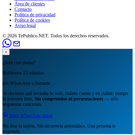
Área de clientes
Contacto
Política de privacidad
Política de cookies
Aviso legal
© 2026 TePublico.NET. Todos los derechos reservados.
×
¿Aún con dudas?
Hablemos 15 minutos
por WhatsApp o llamada
Te decimos qué necesita tu web, cuánto cuesta y en cuánto tiempo
lo tenemos listo.
Sin compromiso ni presentaciones
— sólo
respuestas concretas.
Abrir WhatsApp ahora
Sin tirar la tarjeta. Sin secuencia automática. Una persona te
responde.