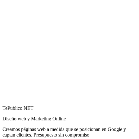
Cómo conseguir más reseñas en Google (y por qué
importan)
→
TePublico.NET
Diseño web y Marketing Online
Creamos páginas web a medida que se posicionan en Google y
captan clientes. Presupuesto sin compromiso.