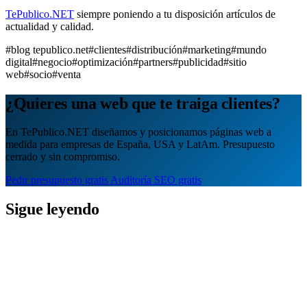
TePublico.NET
siempre poniendo a tu disposición artículos de
actualidad y calidad.
#blog tepublico.net
#clientes
#distribución
#marketing
#mundo
digital
#negocio
#optimización
#partners
#publicidad
#sitio
web
#socio
#venta
¿Quieres una web que te traiga clientes?
En TePublico.NET diseñamos y posicionamos páginas web a
medida para empresas de España, USA y LatAm. Presupuesto
cerrado y sin compromiso.
Pedir presupuesto gratis
Auditoría SEO gratis
Sigue leyendo