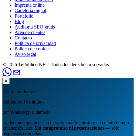
Imprenta online
Cartelería digital
Portafolio
Blog
Auditoría SEO gratis
Área de clientes
Contacto
Política de privacidad
Política de cookies
Aviso legal
© 2026 TePublico.NET. Todos los derechos reservados.
×
¿Aún con dudas?
Hablemos 15 minutos
por WhatsApp o llamada
Te decimos qué necesita tu web, cuánto cuesta y en cuánto tiempo
lo tenemos listo.
Sin compromiso ni presentaciones
— sólo
respuestas concretas.