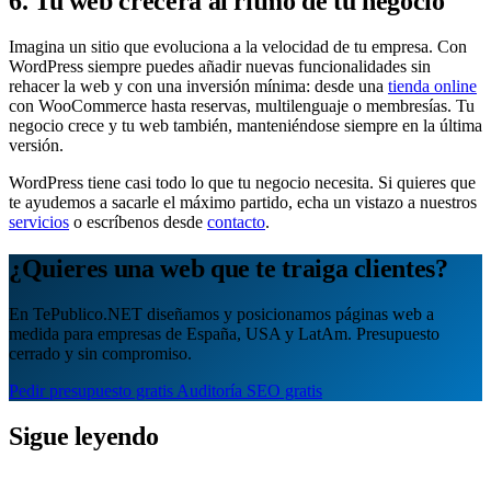
6. Tu web crecerá al ritmo de tu negocio
Imagina un sitio que evoluciona a la velocidad de tu empresa. Con
WordPress siempre puedes añadir nuevas funcionalidades sin
rehacer la web y con una inversión mínima: desde una
tienda online
con WooCommerce hasta reservas, multilenguaje o membresías. Tu
negocio crece y tu web también, manteniéndose siempre en la última
versión.
WordPress tiene casi todo lo que tu negocio necesita. Si quieres que
te ayudemos a sacarle el máximo partido, echa un vistazo a nuestros
servicios
o escríbenos desde
contacto
.
¿Quieres una web que te traiga clientes?
En TePublico.NET diseñamos y posicionamos páginas web a
medida para empresas de España, USA y LatAm. Presupuesto
cerrado y sin compromiso.
Pedir presupuesto gratis
Auditoría SEO gratis
Sigue leyendo