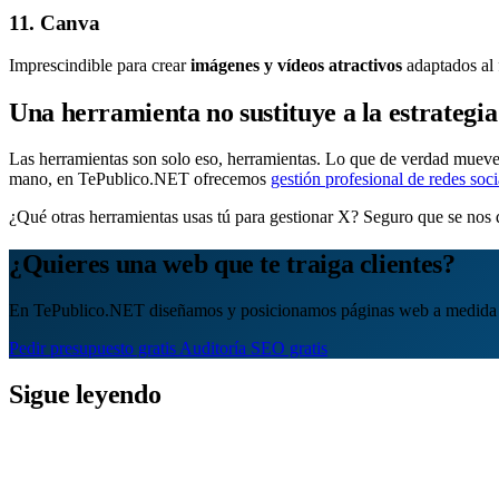
11. Canva
Imprescindible para crear
imágenes y vídeos atractivos
adaptados al 
Una herramienta no sustituye a la estrategia
Las herramientas son solo eso, herramientas. Lo que de verdad mueve l
mano, en TePublico.NET ofrecemos
gestión profesional de redes soci
¿Qué otras herramientas usas tú para gestionar X? Seguro que se nos q
¿Quieres una web que te traiga clientes?
En TePublico.NET diseñamos y posicionamos páginas web a medida 
Pedir presupuesto gratis
Auditoría SEO gratis
Sigue leyendo